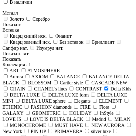
В наличии
Металл
Золото
Серебро
Показать
Вставка
Кварц синий иск.
Фианит
Кварц зеленый иск.
Без вставок
Бриллиант
Сапфир нат.
Изумруд нат.
Показать все
Показать
Коллекция
: 1
ART
ATMOSPHERE
Aurora
AXIOM
BALANCE
BALANCE DELTA
BLACK
BLOSSOM
Cartier style
CASCADE NEW
CHAIN
CHANEL's lines
CONTRAST
Delta Kids
DELTA LUXE
DELTA LUXE form
DELTA LUXE
MINI
DELTA LUXE sphere
Elegants
ELEMENT
ETHINIC
FASHION diamonds
FIRE
Flora
GALAXY
GEOMETRIC
HOLIDAY
InStyle
LOVE IS
LOVE IS DELTA BLACK
Madrid
MILAN
MONOCHROME
MUST HAVE
NEW AURORA
New York
PIN UP
PRIMAVERA
silver luxe