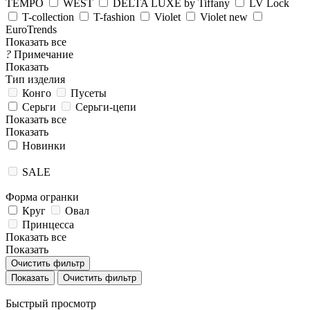
TEMPO
WEST
DELTA LUXE by Tiffany
LV Lock
T-collection
T-fashion
Violet
Violet new
EuroTrends
Показать все
?
Примечание
Показать
Тип изделия
Конго
Пусеты
Серьги
Серьги-цепи
Показать все
Показать
Новинки
SALE
Форма огранки
Круг
Овал
Принцесса
Показать все
Показать
Очистить фильтр
Очистить фильтр
Быстрый просмотр