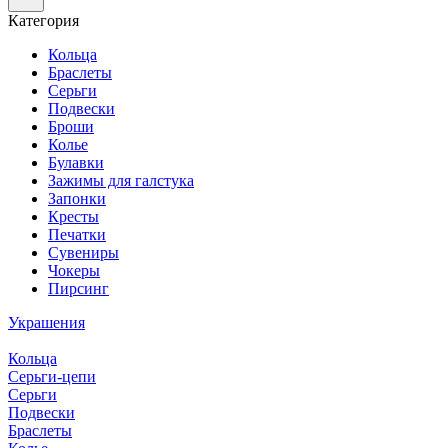
Категория
Кольца
Браслеты
Серьги
Подвески
Броши
Колье
Булавки
Зажимы для галстука
Запонки
Кресты
Печатки
Сувениры
Чокеры
Пирсинг
Украшения
Кольца
Серьги-цепи
Серьги
Подвески
Браслеты