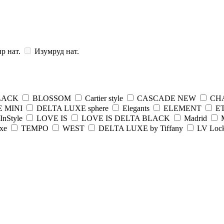
р нат.
Изумруд нат.
LACK
BLOSSOM
Cartier style
CASCADE NEW
CH
 MINI
DELTA LUXE sphere
Elegants
ELEMENT
E
InStyle
LOVE IS
LOVE IS DELTA BLACK
Madrid
uxe
TEMPO
WEST
DELTA LUXE by Tiffany
LV Loc