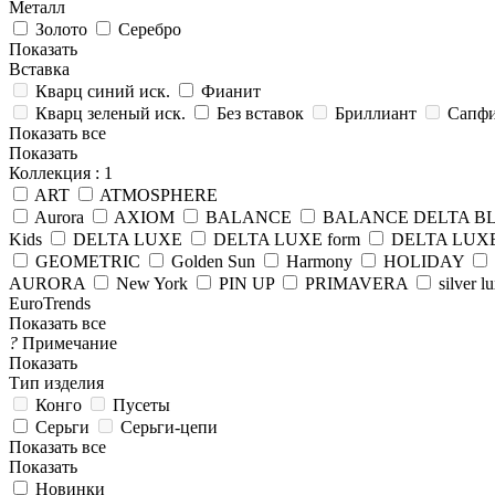
Металл
Золото
Серебро
Показать
Вставка
Кварц синий иск.
Фианит
Кварц зеленый иск.
Без вставок
Бриллиант
Сапфи
Показать все
Показать
Коллекция
: 1
ART
ATMOSPHERE
Aurora
AXIOM
BALANCE
BALANCE DELTA B
Kids
DELTA LUXE
DELTA LUXE form
DELTA LUXE
GEOMETRIC
Golden Sun
Harmony
HOLIDAY
AURORA
New York
PIN UP
PRIMAVERA
silver l
EuroTrends
Показать все
?
Примечание
Показать
Тип изделия
Конго
Пусеты
Серьги
Серьги-цепи
Показать все
Показать
Новинки