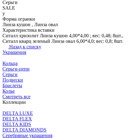
Серьги
SALE
y
Форма огранки
Линза кушон , Линза овал
Характеристика вставки
Ситалл хризолит Линза кушон 4,00*4,00 ; вес: 0,48; 8шт.,
Ситалл кварц зеленый Линза овал 6,00*4,0; вес: 0,8; 8шт.
Назад к списку
Украшения
Кольца
Серьги-цепи
Серьги
Подвески
Браслеты
Колье
Смотреть все
Коллекции
DELTA LUXE
DELTA FLEX
DELTA KIDS
DELTA DIAMONDS
Серебряные украшения